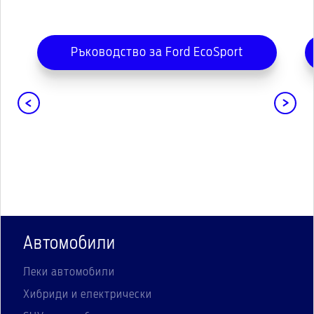
Ръководство за Ford EcoSport
Автомобили
Леки автомобили
Хибриди и електрически