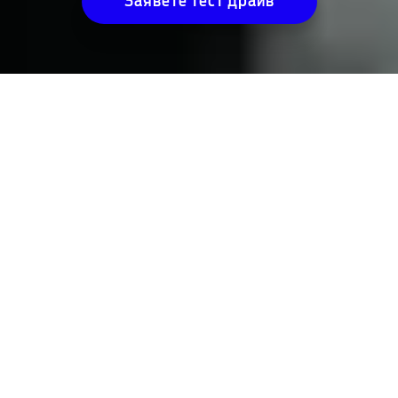
Заявете тест драйв
Пробег (комбиниран) (1)
523
km
Бързо зареждане за 10 мин (2)
376