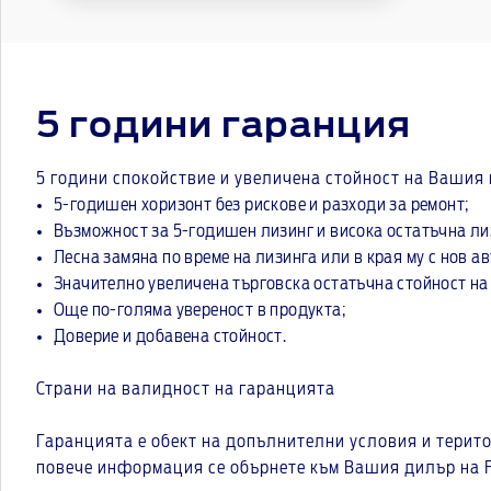
5 години гаранция
5 години спокойствие и увеличена стойност на Вашия
5-годишен хоризонт без рискове и разходи за ремонт;
Възможност за 5-годишен лизинг и висока остатъчна ли
Лесна замяна по време на лизинга или в края му с нов 
Значително увеличена търговска остатъчна стойност н
Още по-голяма увереност в продукта;
Доверие и добавена стойност.
Страни на валидност на гаранцията
Гаранцията е обект на допълнителни условия и терит
повече информация се обърнете към Вашия дилър на F