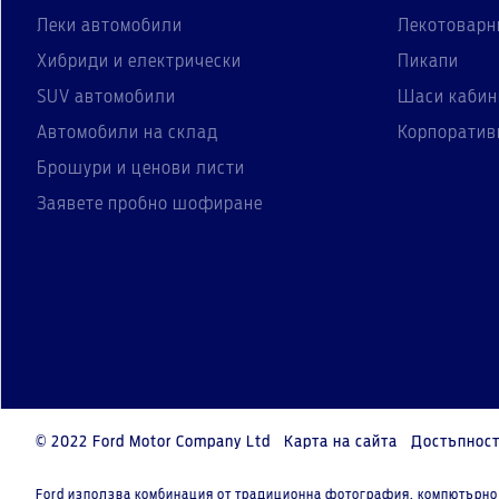
Леки автомобили
Лекотоварн
Хибриди и електрически
Пикапи
SUV автомобили
Шаси кабин
Автомобили на склад
Корпоратив
Брошури и ценови листи
Заявете пробно шофиране
© 2022 Ford Motor Company Ltd
Карта на сайта
Достъпнос
Ford използва комбинация от традиционна фотография, компютърно 