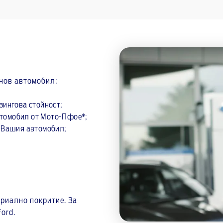
 нов автомобил:
зингова стойност;
автомобил от Мото-Пфое*;
а Вашия автомобил;
ориално покритие. За
ord.