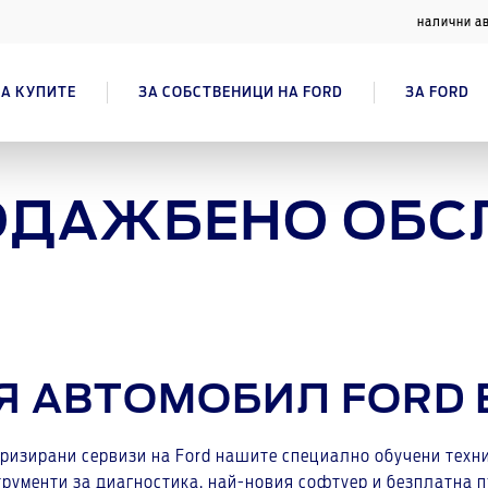
налични а
А КУПИТЕ
ЗА СОБСТВЕНИЦИ НА FORD
ЗА FORD
ОДАЖБЕНО ОБС
Я АВТОМОБИЛ FORD Е
торизирани сервизи на Ford нашите специално обучени техн
рументи за диагностика, най-новия софтуер и безплатна пъ