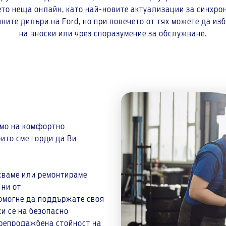
ето неща онлайн, като най-новите актуализации за синхро
ните дилъри на Ford, но при повечето от тях можете да изб
на вноски или чрез споразумение за обслужване.
о
амо на комфортно
оито сме горди да Ви
жваме или ремонтираме
 ни от
омогне да поддържате своя
и се на безопасно
препродажбена стойност на