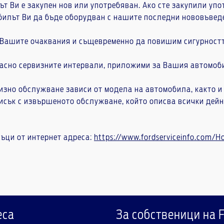
 Ви е закупен нов или употребяван. Ако сте закупили упо
билът Ви да бъде оборудван с нашите последни нововъвед
 Вашите очаквания и същевременно да повишим сигурностт
асно сервизните интервали, приложими за Вашия автомобил
изно обслужване зависи от модела на автомобила, както и 
исък с извършеното обслужване, който описва всички дейн
съци от интернет адреса:
https://www.fordserviceinfo.com/
еса
За собственици на 