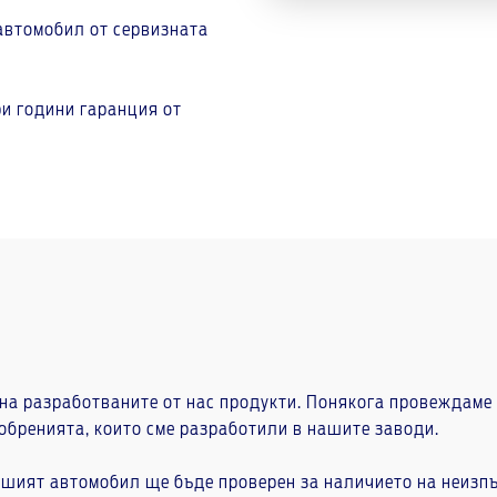
автомобил от сервизната
ри години гаранция от
а разработваните от нас продукти. Понякога провеждаме ка
обренията, които сме разработили в нашите заводи.
ашият автомобил ще бъде проверен за наличието на неизпъ