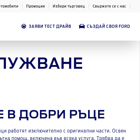
втомобили
Промоции
Избери търговец
Свържете се с нас
ЗАЯВИ ТЕСТ ДРАЙВ
СЪЗДАЙ СВОЯ FORD
ЛУЖВАНЕ
 В ДОБРИ РЪЦЕ
ици работят изключително с оригинални части. Освен
тна помощ, включена във всяка услуга. Трябва да е