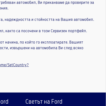
требяван автомобил, Ви приканваме да проверите за
ения.
а, надеждността и стойността на Вашия автомобил.
, както са посочени в този Сервизен портфейл.
от начина, по който го експлоатирате. Вашият
ости, извършени на автомобила Ви след всяко
Home/SetCountry?
Ford
Светът на Ford