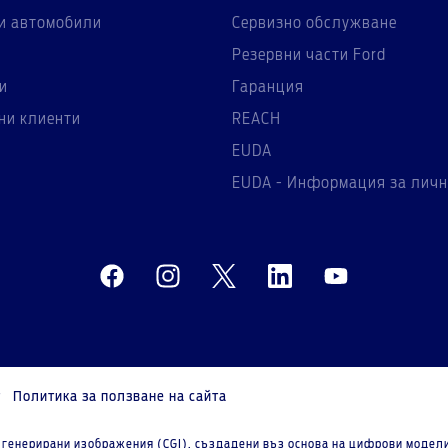
и автомобили
Сервизно обслужване
Резервни части Ford
и
Гаранция
ни клиенти
REACH
EUDA
EUDA - Информация за личн
т
Политика за ползване на сайта
генерирани изображения (CGI), създадени въз основа на цифрови модели 