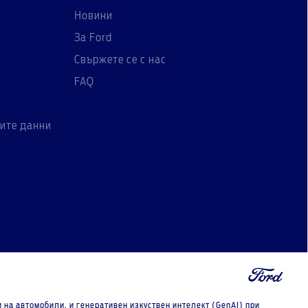
Новини
За Ford
Свържете се с нас
FAQ
ите данни
на автомобили, и генеративен изкуствен интелект (GenAI) при