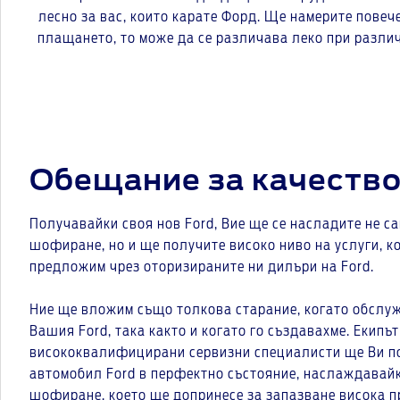
лесно за вас, които карате Форд. Ще намерите повеч
плащането, то може да се различава леко при различ
Обещание за качеств
Получавайки своя нов Ford, Вие ще се насладите не с
шофиране, но и ще получите високо ниво на услуги, к
предложим чрез оторизираните ни дилъри на Ford.
Ние ще вложим също толкова старание, когато обслу
Вашия Ford, така както и когато го създавахме. Екипът
висококвалифицирани сервизни специалисти ще Ви п
автомобил Ford в перфектно състояние, наслаждавайк
шофиране, което ще допринесе за запазване висока 