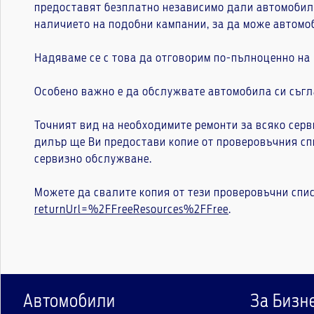
предоставят безплатно независимо дали автомобилът
наличието на подобни кампании, за да може автомо
Надяваме се с това да отговорим по-пълноценно на
Особено важно е да обслужвате автомобила си съгл
Точният вид на необходимите ремонти за всяко серв
дилър ще Ви предостави копие от проверовъчния сп
сервизно обслужване.
Можете да свалите копия от тези проверовъчни спи
returnUrl=%2FFreeResources%2FFree
.
Автомобили
За Бизн