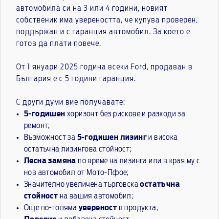
автомобила си на 3 или 4 години, новият
собственик има увереността, че купува проверен,
поддържан и с гаранция автомобил. За което е
готов да плати повече.
От 1 януари 2025 година всеки Ford, продаван в
България е с 5 години гаранция.
С други думи вие получавате:
5-годишен
хоризонт без рискове и разходи за
ремонт;
Възможност за
5-годишен лизинг
и висока
остатъчна лизингова стойност;
Лесна замяна
по време на лизинга или в края му с
нов автомобил от Мото-Пфое;
Значително увеличена търговска
остатъчна
стойност
на вашия автомобил;
Още по-голяма
увереност
в продукта;