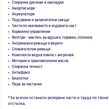
Спирачни дискове и накладки
Амортисьори
Акумулатори
Подгревни и запалителни свещи
Части по окачването и ходовата част
Кормилно управление
Филтри - маслен, въздушен, горивен, поленов
Ангренажни ремъци и вериги
Спомагателни ремъци
Комплекти водна помпа с ангренаж
Моторни и трансмисионни масла
Спирачна течност
Антифриз
Биалетки
Пера за чистачки
*За всички останали резервни части и труда по тях
отстъпка.