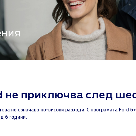
d не приключва след ше
ова не означава по-високи разходи. С програмата Ford 6+
д 6 години.