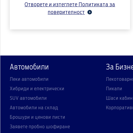
Отворете и изтеглете Политиката за
поверителност
Автомобили
За Бизн
Леки автомобили
Лекотоварн
Хибриди и електрически
Пикапи
SUV автомобили
Шаси кабин
Автомобили на склад
Корпоратив
Брошури и ценови листи
Заявете пробно шофиране