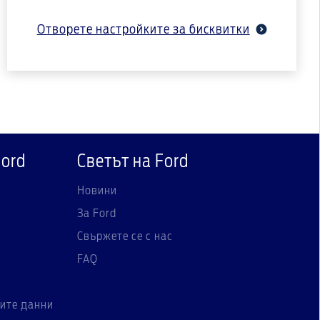
Отворете настройките за бисквитки
Ford
Светът на Ford
Новини
За Ford
Свържете се с нас
FAQ
ите данни