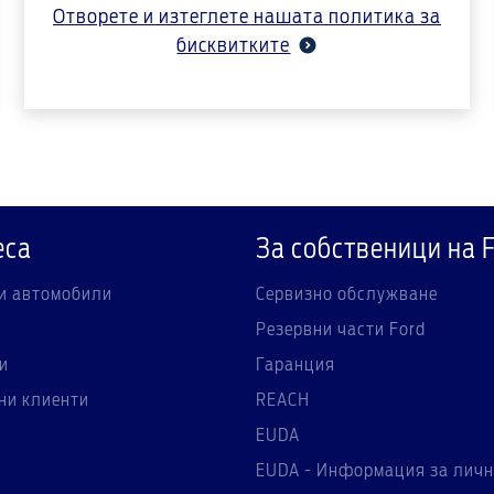
Отворете и изтеглете нашата политика за
бисквитките
еса
За собственици на 
и автомобили
Сервизно обслужване
Резервни части Ford
и
Гаранция
ни клиенти
REACH
EUDA
EUDA - Информация за личн