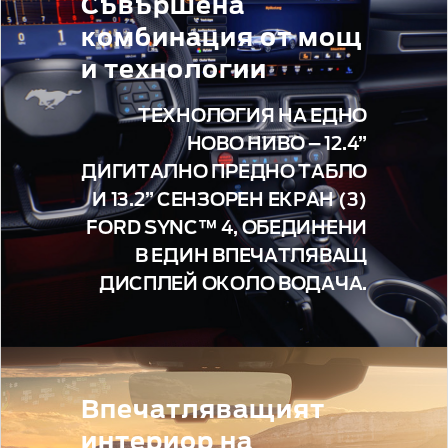
Съвършена
комбинация от мощ
и технологии
ТЕХНОЛОГИЯ НА ЕДНО
НОВО НИВО – 12.4”
ДИГИТАЛНО ПРЕДНО ТАБЛО
И 13.2” СЕНЗОРЕН ЕКРАН (3)
FORD SYNC™ 4, ОБЕДИНЕНИ
В ЕДИН ВПЕЧАТЛЯВАЩ
ДИСПЛЕЙ ОКОЛО ВОДАЧА.
Впечатляващият
интериор на