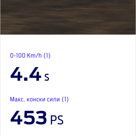
0-100 Km/h (1)
4.4
s
Maкс. конски сили (1)
453
PS