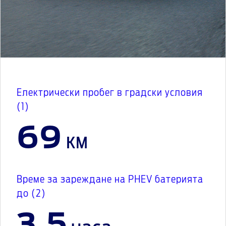
Електрически пробег в градски условия
(1)
69
км
Време за зареждане на PHEV батерията
до (2)