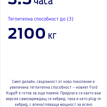
3.5
часа
Теглителна способност до (3)
2100
кг
Смел дизайн, свързаност от ново поколение и
увеличена теглителна способност – новият Ford
Kuga® е готов за още повече. Предлага се както във
версия самозареждащ се хибрид, така и като plug-in
хибрид, с впечатляваща мощност за всяко