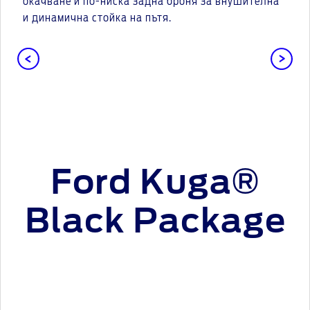
окачване и по-ниска задна броня за внушителна
и динамична стойка на пътя.
Ford Kuga®
Black Package