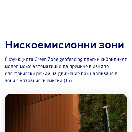
Нискоемисионни зони
С функцията Green Zone geofencing плъгин хибридният
модел може автоматично да премине в изцяло
електрически режим на движение при навлизане в
зони с ултраниски емисии.(15)