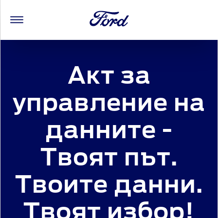
Акт за
управление на
данните -
Твоят път.
Твоите данни.
Твоят избор!