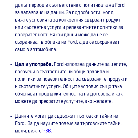
дълъг период в съответствие с политиката на Ford
за запазване на данни. За подробности, моля,
вижте условията за конкретния свързан продукт
или съответна услуга и релевантните политики за
поверителност. Някои данни може да не се
съхраняват в облака на Ford, а да се съхраняват
само в автомобила.
Цел и употреба.
Ford използва данните за целите,
посочени в съответните ни общи правила и
политики за поверителност за свързаните продукти
и съответните услуги. Общите условия също така
обясняват продължителността на договора и как
можете да прекратите услугите, ако желаете.
Данните могат да съдържат търговски тайни на
Ford. За да научите повече за търговските тайни,
моля, вижте
ЧЗВ
.