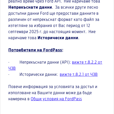
реално време чрез Ford API. Ние наричаме това
Непрекъснати данни
. За всички други лесно
достъпни данни Ford ще предостави данните в
различен от непрекъснат формат като файл за
изтегляне за избрания от Вас период от 12
септември 2025 г. до настоящия момент. Ние
наричаме това
Исторически данни
.
Потребители на FordPass
:
· Непрекъснати данни (API)
:
вижте т.8.2.2 от
ЧЗВ
· Исторически данни:
вижте т.8.2.1 от ЧЗВ
Повече информация за условията за достъп и
използване на Вашите данни може да бъде
намерена в
Общи условия на FordPass