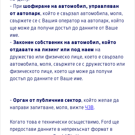
- При
шофиране на автомобил, управляван
от автопарк
, който е свързал автомобила, моля,
свържете се с Вашия оператор на автопарк, който
ще може да получи достъп до данните от Ваше
име.
-
Законен собственик на автомобил, който
отдавате на лизинг или под наем
на
дружество или физическо лице, което е свързало
автомобила, моля, свържете се с дружеството или
физическото лице, което ще може да получи
достъп до данните от Ваше име.
-
Орган от публичния сектор
, който желае да
направи запитване, моля, вижте
ЧЗВ
.
Когато това е технически осъществимо, Ford ще
предостави данните в непрекъснат формат в