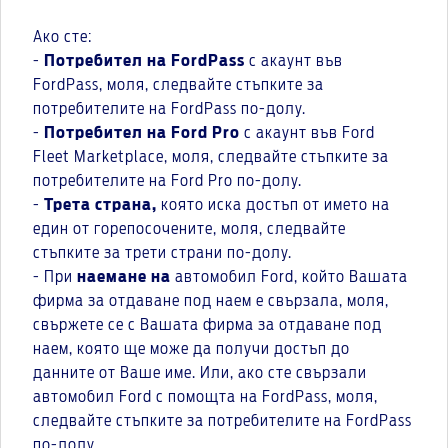
Ако сте:
-
Потребител на FordPass
с акаунт във
FordPass, моля, следвайте стъпките за
потребителите на FordPass по-долу.
-
Потребител на
Ford Pro
с акаунт във Ford
Fleet Marketplace, моля, следвайте стъпките за
потребителите на Ford Pro по-долу.
-
Трета страна,
която иска достъп от името на
един от горепосочените, моля, следвайте
стъпките за трети страни по-долу.
- При
наемане на
автомобил Ford, който Вашата
фирма за отдаване под наем е свързала, моля,
свържете се с Вашата фирма за отдаване под
наем, която ще може да получи достъп до
данните от Ваше име. Или, ако сте свързали
автомобил Ford с помощта на FordPass, моля,
следвайте стъпките за потребителите на FordPass
по-долу.