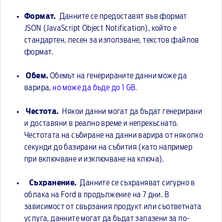
Формат.
Данните се предоставят във формат
JSON (JavaScript Object Notification), който е
стандартен, лесен за използване, текстов файлов
формат.
Обем.
Обемът на генерираните данни може да
варира,
но може да бъде до 1 GB.
Честота.
Някои данни могат да бъдат генерирани
и доставяни в реално време и непрекъснато.
Честотата на събиране на данни варира от няколко
секунди до базирани на събития (като например
при включване и изключване на ключа).
Съхранение.
Данните се съхраняват сигурно в
облака на Ford в продължение на 7 дни. В
зависимост от свързания продукт или съответната
услуга, данните могат да бъдат запазени за по-