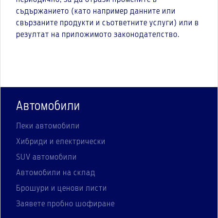
съдържанието (като например данните или
свързаните продукти и съответните услуги) или в
резултат на приложимото законодателство.
Автомобили
Леки автомобили
Хибриди и електрически
SUV автомобили
Автомобили на склад
Брошури и ценови листи
Заявете пробно шофиране