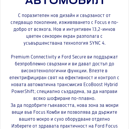
АВТОМОБИЛ
С поразителен нов дизайн и свързаност от
следващо поколение, изживяването с Focus е по-
добро от всякога. Нов и интуитивен 13,2-инчов
цветен сензорен екран разполага с
усъвършенствана технология SYNC 4.
Premium Connectivity и Ford Secure ви поддържат
безпроблемно свързани и ви дават достъп до
високотехнологични функции. Влезте в
електрифициран свят на ефективност и контрол с
новата автоматична трансмисия EcoBoost Hybrid
PowerShift; специално създадена, за да направи
всяко шофиране по-плавно.
За да подобрите гъвкавостта, нова зона за мокри
вещи във Focus Комби ви позволява да държите
вашето мокро и сухо оборудване отделно
Изберете от здравата практичност на Ford Focus