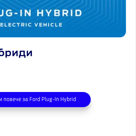
ибриди
 повече за Ford Plug-In Hybrid