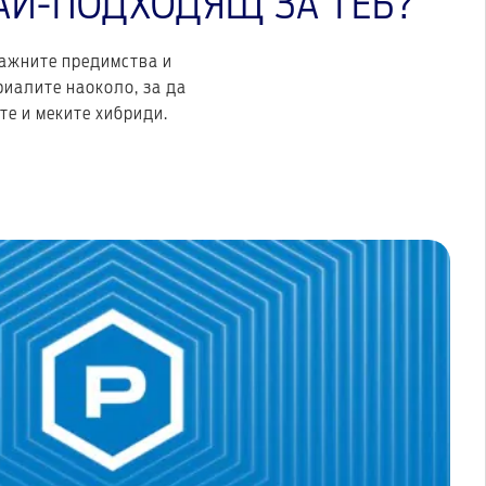
АЙ-ПОДХОДЯЩ ЗА ТЕБ?
важните предимства и
иалите наоколо, за да
те и меките хибриди.