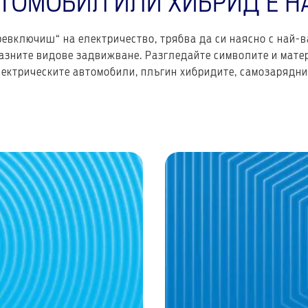
ВТОМОБИЛ ИЛИ ХИБРИД Е Н
евключиш“ на електричество, трябва да си наясно с най-
азните видове задвижване. Разгледайте символите и матер
лектрическите автомобили, плъгин хибридите, самозарядни