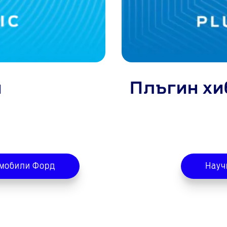
и
Плъгин х
омобили Форд
Научи