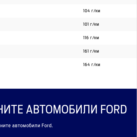
104 г/км
101 г/км
116 г/км
161 г/км
164 г/км
НИТЕ АВТОМОБИЛИ FORD
ните автомобили Ford.