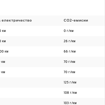
а електричество
CO2-емисии
0 км
0 г/км
0 км
26 г/км
100 км
66 г/км
0 км
70 г/км
0 км
70 г/км
125 г/км
108 г/км
103 г/км