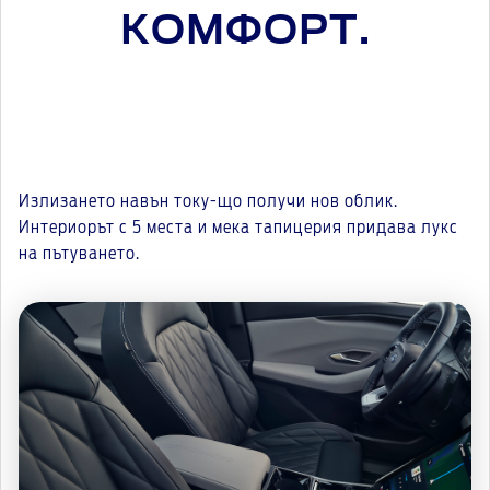
КОМФОРТ.
Излизането навън току-що получи нов облик.
Интериорът с 5 места и мека тапицерия придава лукс
на пътуванетo.