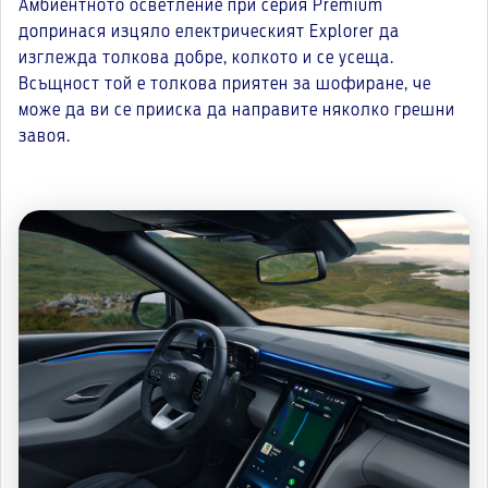
Амбиентното осветление при серия Premium
допринася изцяло електрическият Explorer да
изглежда толкова добре, колкото и се усеща.
Всъщност той е толкова приятен за шофиране, че
може да ви се прииска да направите няколко грешни
завоя.