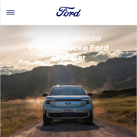
Новият изцяло
електрически Ford
Explorer