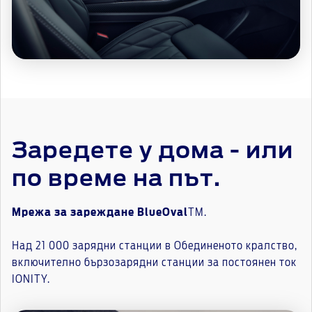
Заредете у дома - или
по време на път.
Мрежа за зареждане BlueOval
TM.
Над 21 000 зарядни станции в Обединеното кралство,
включително бързозарядни станции за постоянен ток
IONITY.