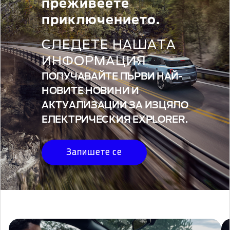
преживеете
приключението.
СЛЕДЕТЕ НАШАТА
ИНФОРМАЦИЯ
ПОЛУЧАВАЙТЕ ПЪРВИ НАЙ-
НОВИТЕ НОВИНИ И
АКТУАЛИЗАЦИИ ЗА ИЗЦЯЛО
ЕЛЕКТРИЧЕСКИЯ EXPLORER.
Запишете се